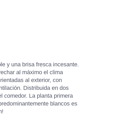
ÉNES SOMOS
CONTACTO
O
CONTACTO
BUSCAR
le y una brisa fresca incesante.
ovechar al máximo el clima
rientadas al exterior, con
tilación. Distribuida en dos
el comedor. La planta primera
es predominantemente blancos es
m!