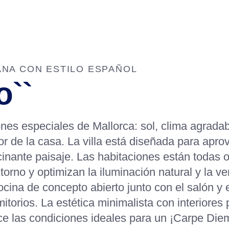
VILLA
HOME
CATÁLOGO
INFORMACIÓN GENERAL
QUI
DESCANS
NA CON ESTILO ESPAÑOL
o``
nes especiales de Mallorca: sol, clima agradab
dor de la casa. La villa está diseñada para apr
scinante paisaje. Las habitaciones están todas o
rno y optimizan la iluminación natural y la ven
ocina de concepto abierto junto con el salón y 
mitorios. La estética minimalista con interior
rece las condiciones ideales para un ¡Carpe Die